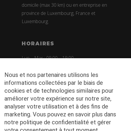
domicile (max 30 km) ou en entreprise en
province de Luxembourg, France et
Luxembourg.
HORAIRES
Lun – Mar : 09:00 – 19:00
Mer : 09:00 – 12:00
Nous et nos partenaires utilisons les
Jeu – Ven : 09:00 – 19:00
informations collectées par le biais de
cookies et de technologies similaires pour
Sam : 09:00 – 12:00
améliorer votre expérience sur notre site,
analyser votre utilisation et à des fins de
marketing. Vous pouvez en savoir plus dans
NOUS CONTACTER
notre politique de confidentialité et gérer
votre consentement à tout moment.
Rue du Monument 1a,